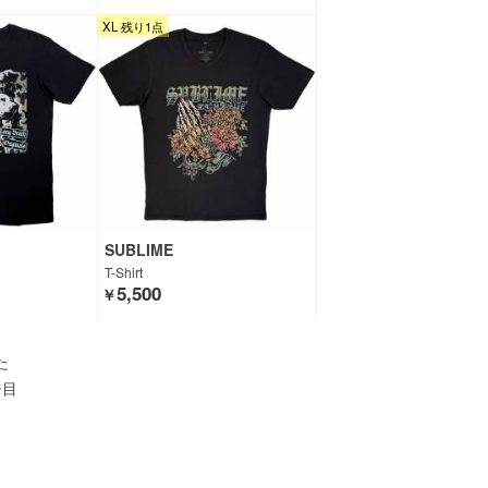
XL 残り1点
SUBLIME
T-Shirt
5,500
￥
た
ジ目