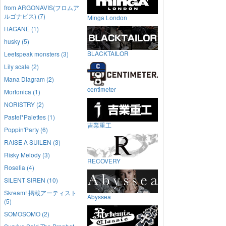
from ARGONAVIS(フロムア
ルゴナビス) (7)
Minga London
HAGANE (1)
husky (5)
BLACKTAILOR
Leetspeak monsters (3)
Lily scale (2)
Mana Diagram (2)
centimeter
Morfonica (1)
NORISTRY (2)
Pastel*Palettes (1)
吉業重工
Poppin'Party (6)
RAISE A SUILEN (3)
Risky Melody (3)
RECOVERY
Roselia (4)
SILENT SIREN (10)
Skream! 掲載アーティスト
Abyssea
(5)
SOMOSOMO (2)