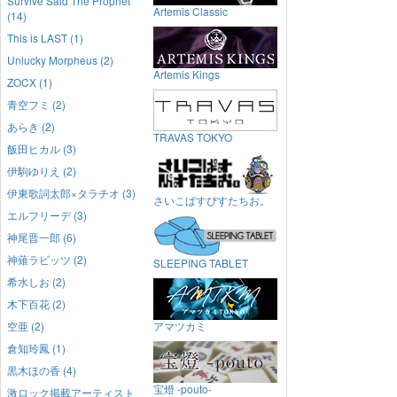
Survive Said The Prophet
Artemis Classic
(14)
This is LAST (1)
Unlucky Morpheus (2)
Artemis Kings
ZOCX (1)
青空フミ (2)
あらき (2)
TRAVAS TOKYO
飯田ヒカル (3)
伊駒ゆりえ (2)
伊東歌詞太郎×タラチオ (3)
さいこぱすぴすたちお。
エルフリーデ (3)
神尾晋一郎 (6)
神薙ラビッツ (2)
SLEEPING TABLET
希水しお (2)
木下百花 (2)
空亜 (2)
アマツカミ
倉知玲鳳 (1)
黒木ほの香 (4)
宝燈 -pouto-
激ロック掲載アーティスト