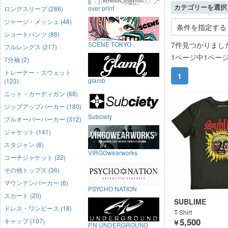
カテゴリーを選択
over print
ロングスリーブ (286)
ジャージ・メッシュ (48)
条件を指定する
ショートパンツ (86)
7件見つかりまし
SCENE TOKYO
フルレングス (217)
1ページ中1ペー
7分袖 (2)
トレーナー・スウェット
1
glamb
(123)
ニット・カーディガン (68)
ジップアップパーカー (180)
Subciety
プルオーバーパーカー (312)
ジャケット (141)
スタジャン (6)
VIRGOwearworks
コーチジャケット (22)
その他トップス (36)
マウンテンパーカー (6)
PSYCHO NATION
スカート (20)
SUBLIME
ドレス・ワンピース (18)
T-Shirt
5,500
キャップ (107)
￥
P.N UNDERGROUND