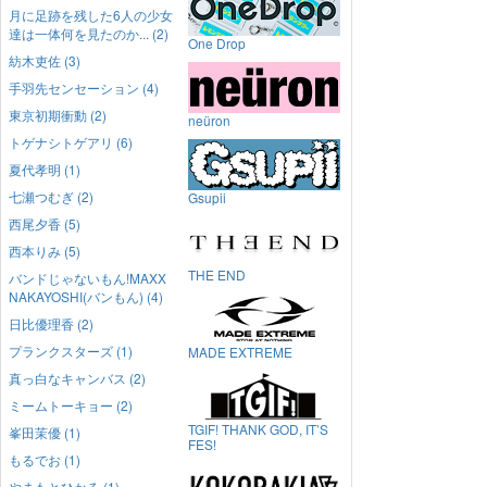
月に足跡を残した6人の少女
達は一体何を見たのか... (2)
One Drop
紡木吏佐 (3)
手羽先センセーション (4)
東京初期衝動 (2)
neüron
トゲナシトゲアリ (6)
夏代孝明 (1)
七瀬つむぎ (2)
Gsupii
西尾夕香 (5)
西本りみ (5)
THE END
バンドじゃないもん!MAXX
NAKAYOSHI(バンもん) (4)
日比優理香 (2)
プランクスターズ (1)
MADE EXTREME
真っ白なキャンバス (2)
ミームトーキョー (2)
TGIF! THANK GOD, IT’S
峯田茉優 (1)
FES!
もるでお (1)
やまもとひかる (1)