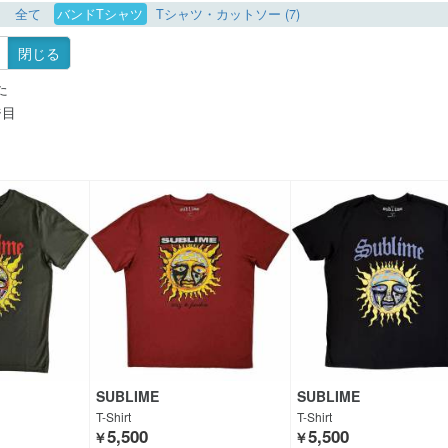
全て
バンドTシャツ
Tシャツ・カットソー (7)
閉じる
た
ジ目
SUBLIME
SUBLIME
T-Shirt
T-Shirt
5,500
5,500
￥
￥