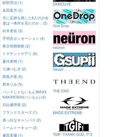
財部亮治 (1)
DXMOUVE
反田葉月 (2)
月に足跡を残した6人の少女
達は一体何を見たのか... (2)
One Drop
紡木吏佐 (3)
手羽先センセーション (4)
東京初期衝動 (2)
neüron
トゲナシトゲアリ (6)
夏代孝明 (1)
七瀬つむぎ (2)
Gsupii
西尾夕香 (5)
西本りみ (5)
THE END
バンドじゃないもん!MAXX
NAKAYOSHI(バンもん) (4)
日比優理香 (2)
プランクスターズ (1)
MADE EXTREME
真っ白なキャンバス (2)
ミームトーキョー (2)
TGIF! THANK GOD, IT’S
峯田茉優 (1)