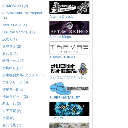
SOMOSOMO (2)
Survive Said The Prophet
Artemis Classic
(14)
This is LAST (1)
Unlucky Morpheus (2)
Artemis Kings
ZOCX (1)
青空フミ (2)
あらき (2)
TRAVAS TOKYO
飯田ヒカル (3)
伊駒ゆりえ (2)
伊東歌詞太郎×タラチオ (3)
さいこぱすぴすたちお。
エルフリーデ (3)
神尾晋一郎 (6)
神薙ラビッツ (2)
SLEEPING TABLET
希水しお (2)
木下百花 (2)
空亜 (2)
アマツカミ
倉知玲鳳 (1)