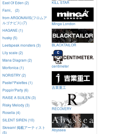
KILL STAR
East Of Eden (2)
Fami。 (2)
from ARGONAVIS(フロムア
ルゴナビス) (7)
Minga London
HAGANE (1)
husky (5)
BLACKTAILOR
Leetspeak monsters (3)
Lily scale (2)
Mana Diagram (2)
centimeter
Morfonica (1)
NORISTRY (2)
Pastel*Palettes (1)
吉業重工
Poppin'Party (6)
RAISE A SUILEN (3)
Risky Melody (3)
RECOVERY
Roselia (4)
SILENT SIREN (10)
Skream! 掲載アーティスト
Abyssea
(5)