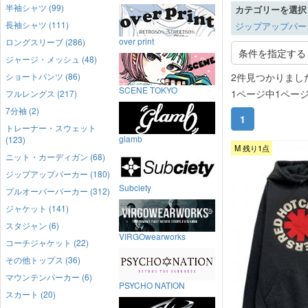
半袖シャツ (99)
カテゴリーを選択
長袖シャツ (111)
ジップアップパーカ
over print
ロングスリーブ (286)
条件を指定する
ジャージ・メッシュ (48)
ショートパンツ (86)
2件見つかりまし
SCENE TOKYO
1ページ中1ペー
フルレングス (217)
7分袖 (2)
1
トレーナー・スウェット
glamb
(123)
M 残り1点
ニット・カーディガン (68)
ジップアップパーカー (180)
Subciety
プルオーバーパーカー (312)
ジャケット (141)
スタジャン (6)
VIRGOwearworks
コーチジャケット (22)
その他トップス (36)
マウンテンパーカー (6)
PSYCHO NATION
スカート (20)