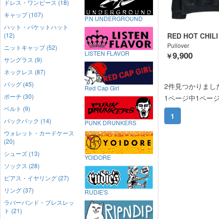
ドレス・ワンピース (18)
キャップ (107)
P.N UNDERGROUND
ハット・バケットハット
(12)
RED HOT CHIL
Pullover
ニットキャップ (52)
LISTEN FLAVOR
9,900
￥
サングラス (9)
ネックレス (87)
バッグ (45)
2件見つかりまし
Red Cap Girl
ポーチ (30)
1ページ中1ペー
ベルト (9)
1
バックパック (14)
PUNK DRUNKERS
ウォレット・カードケース
(20)
シューズ (13)
YOIDORE
ソックス (28)
ピアス・イヤリング (27)
リング (37)
RUDIE'S
ラバーバンド・ブレスレッ
ト (21)