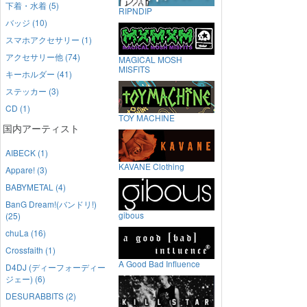
下着・水着 (5)
RIPNDIP
バッジ (10)
スマホアクセサリー (1)
アクセサリー他 (74)
MAGICAL MOSH
MISFITS
キーホルダー (41)
ステッカー (3)
CD (1)
TOY MACHINE
国内アーティスト
AIBECK (1)
KAVANE Clothing
Appare! (3)
BABYMETAL (4)
BanG Dream!(バンドリ!)
gibous
(25)
chuLa (16)
Crossfaith (1)
A Good Bad Influence
D4DJ (ディーフォーディー
ジェー) (6)
DESURABBITS (2)