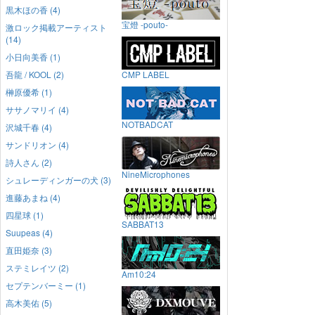
黒木ほの香 (4)
宝燈 -pouto-
激ロック掲載アーティスト
(14)
小日向美香 (1)
吾龍 / KOOL (2)
CMP LABEL
榊原優希 (1)
ササノマリイ (4)
NOTBADCAT
沢城千春 (4)
サンドリオン (4)
詩人さん (2)
NineMicrophones
シュレーディンガーの犬 (3)
進藤あまね (4)
四星球 (1)
SABBAT13
Suupeas (4)
直田姫奈 (3)
ステミレイツ (2)
Am10:24
セプテンバーミー (1)
高木美佑 (5)